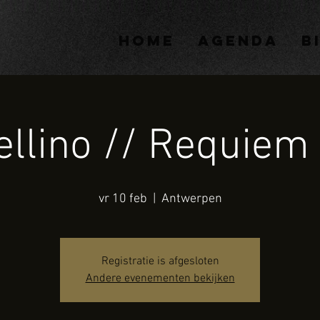
HOME
AGENDA
B
dellino // Requiem
vr 10 feb
  |  
Antwerpen
Registratie is afgesloten
Andere evenementen bekijken