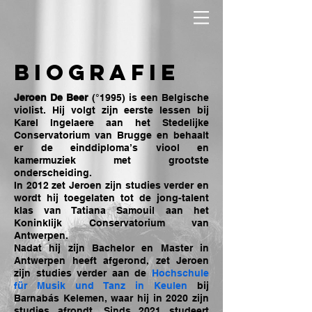
Biografie
Jeroen De Beer
(°1995) is een Belgische
violist. Hij volgt zijn eerste lessen bij
Karel Ingelaere aan het Stedelijke
Conservatorium van Brugge en behaalt
er de einddiploma’s viool en
kamermuziek met grootste
onderscheiding.
In 2012 zet Jeroen zijn studies verder en
wordt hij toegelaten tot de jong-talent
klas van Tatiana Samouil aan het
Koninklijk Conservatorium van
Antwerpen.
Nadat hij zijn Bachelor en Master in
Antwerpen heeft afgerond, zet Jeroen
zijn studies verder aan de
Hochschule
für Musik und Tanz in Keulen
bij
Barnabás Kelemen, waar hij in 2020 zijn
studies afrondt. Sinds 2021 studeert