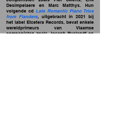
Desimpelaere en Marc Matthys. Hun
volgende cd
Late Romantic Piano Trios
from Flanders
,
uitgebracht in 2021 bij
het label Etcetera Records, bevat enkele
wereldprimeurs van Vlaamse
componisten zoals Joseph Ryelandt en
Joseph Callaerts.
Dit trio profileert zich enerzijds als grote
liefhebber van Belgische muziek, en
anderzijds als uitvoerder van onbekende
werken. Het Ryelandt Trio specialiseert
zich ook in het uitvoeren van werken
van de vroege Barok (op historische
geïnformeerde wijze) tot hedendaagse
muziek.
Als orkestmuzikant deed Jeroen ervaring
op in verschillende ensembles zoals
Boho Strings, Bryggen Strings, Brussels
Chamber Orchestra, Opera Ballet
Vlaanderen, Nationaal Orkest van België,
Antwerp Symphony Orchestra en
andere. Hij maakt deel uit van het
barokensemble
Il Gardellino
en speelt