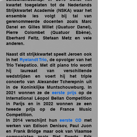
kwartet toegelaten tot de Nederlands
Strijkkwartet Academie (NSKA) waar het
ensemble les volgt bij tal van
gerenommeerde docenten zoals Marc
Danel en Gilles Millet (Quatuor Danel),
Pierre Colombet (Quatuor Ebène),
Eberhard Feltz, Stefaan Metz en vele
anderen.
Naast dit strijkkwartet speelt Jeroen ook
in het
Ryelandt Trio
, de opvolger van het
Trio Telepatico. Met dit piano trio wordt
hij laureaat van verschillende
wedstrijden en voert hij het triple
concerto van Alexander Tcherepnin uit
in de Koninklijke Muntschouwburg. In
2021 wonnen ze de
eerste prijs
op de
International Léopol Bellan Competition
in Parijs en in 2022 wonnen ze een
tweede prijs op de France Music
Competition.
In 2014 verschijnt hun
eerste CD
met
werken van Edison Denisov, Paul Juon
en Frank Bridge maar ook van Vlaamse
componisten zoals Piet Swerts, Erik