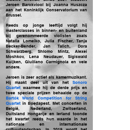
Jeroen Barokviool bij Joanna Huszcza
aan het Koninklijk Conservatorium van
Brussel.
Reeds op jonge leeftijd volgt hij
masterclasses in binnen- en buitenland
bij gerenommeerde violisten zoals
Natalia Lomeiko, Julia Fischer, Tanja
Becker-Bender, Jan Talich, Dora
Schwarzberg, Shlomo Mintz, Alexei
Moshkov, Lena Neudauer, Sigiswald
Kuijken, Giuiliano Carmignola en vele
andere.
Jeroen is zeer actief als kamermuzikant.
Hij maakt deel uit van het
Sonoro
Quartet
waarmee hij de derde prijs en
twee speciale prijzen behaalde op de
Bartók World Competition for String
Quartet
in Boedapest
. Met concerten in
België, Nederland, Zwitserland,
Duitsland Hongarije en Ierland toonde
het kwartet reeds hun waarde in het
nationale en internationale
cultuurlandschap. In 2019 wordt het