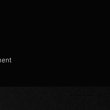
ment
© Jeroen De Beer