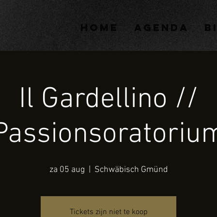
HOME
AGENDA
B
Il Gardellino //
Passionsoratoriu
za 05 aug
  |  
Schwäbisch Gmünd
Tickets zijn niet te koop